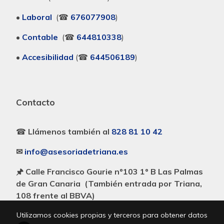
•
Laboral
(☎
676077908
)
•
Contable
(☎
644810338
)
•
Accesibilidad
(☎
644506189
)
Contacto
☎
Llámenos también al
828 81 10 42
✉
info@asesoriadetriana.es
🖈 Calle Francisco Gourie nº103 1º B Las Palmas
de Gran Canaria (También entrada por Triana,
108 frente al BBVA)
Utilizamos cookies propias y terceros para obtener datos