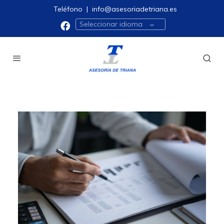
Teléfono
|
info@asesoriadetriana.es
Seleccionar idioma